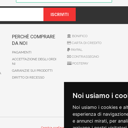
ISCRIVITI
PERCHÈ COMPRARE
BONIFICO
DA NOI
CARTA DI CREDITO
PAYPAL
PAGAMENTI
CONTRASSEGNO
ACCETTAZIONE DEGLI ORDI
POSTEPAY
NI
GARANZIE SUI PRODOTTI
A
DIRITTO DI RECESSO
Noi usiamo i coo
Noi usiamo i cookies e al
esperienza di navigazione
e annunci mirati, per anal
arrivano i nostri visitatori.
Cambia preferenze sui cookie