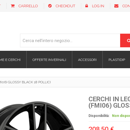
T
CARRELLO
CHECKOUT
LOG IN
CON
ME E CERCHI
OFFERTE INVERNALI
ACCESSORI
PLASTIDIP
06) GLOSSY BLACK 18 POLLICI
CERCHI IN L
(FMI06) GLOS
Disponibilità:
Non dispon
208,50 €