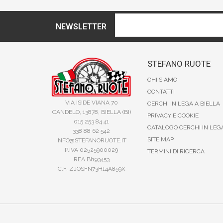
NEWSLETTER
STEFANO RUOTE
CHI SIAMO
CONTATTI
VIA ISIDE VIANA 70
CERCHI IN LEGA A BIELLA
CANDELO, 13878, BIELLA (BI)
PRIVACY E COOKIE
015 253 84 41
CATALOGO CERCHI IN LEG
338 88 62 542
SITE MAP
INFO@STEFANORUOTE.IT
P.IVA 02525900029
TERMINI DI RICERCA
REA BI193453
C.F. ZJOSFN73H14A859X