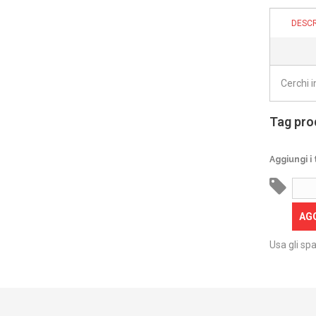
DESCR
Cerchi 
Tag pro
Aggiungi i 
AG
Usa gli spa