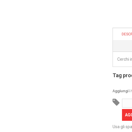
DESCR
Cerchi 
Tag pro
Aggiungi i 
AG
Usa gli spa