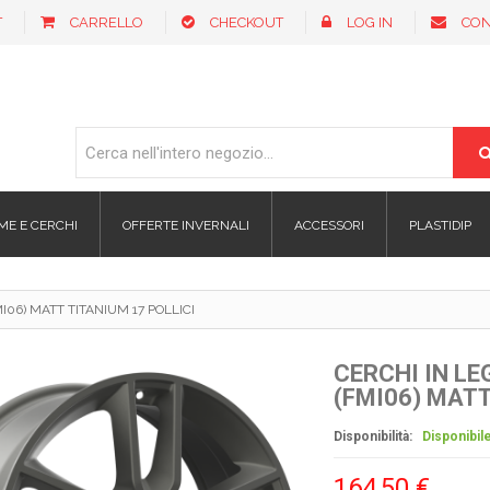
T
CARRELLO
CHECKOUT
LOG IN
CON
ME E CERCHI
OFFERTE INVERNALI
ACCESSORI
PLASTIDIP
06) MATT TITANIUM 17 POLLICI
CERCHI IN L
(FMI06) MATT
Disponibilità:
Disponibil
164,50 €