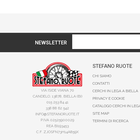
NEWSLETTER
STEFANO RUOTE
CHI SIAMO
CONTATTI
VIA ISIDE VIANA 70
CERCHI IN LEGA A BIELLA
CANDELO, 13878, BIELLA (BI)
PRIVACY E COOKIE
015 253 84 41
CATALOGO CERCHI IN LEG
338 88 62 542
SITE MAP
INFO@STEFANORUOTE.IT
P.IVA 02525900029
TERMINI DI RICERCA
REA BI193453
C.F. ZJOSFN73H14A859X