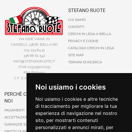
STEFANO RUOTE
CHI SIAMO
CONTATTI
CERCHI IN LEGA A BIELLA
VIA ISIDE VIANA 70
PRIVACY E COOKIE
CANDELO, 13878, BIELLA (BI)
CATALOGO CERCHI IN LEGA
015 253 84 41
SITE MAP
338 88 62 542
INFO@STEFANORUOTE.IT
TERMINI DI RICERCA
P.IVA 02525900029
REA BI193453
C.F. ZJOSFN73H14A859X
Noi usiamo i cookies
PERCHÈ COMPRARE DA
BONIFICO
Noi usiamo i cookies e altre tecniche
NOI
CARTA DI CREDITO
di tracciamento per migliorare la tua
PAYPAL
PAGAMENTI
esperienza di navigazione nel nostro
CONTRASSEGNO
ACCETTAZIONE DEGLI ORDINI
sito, per mostrarti contenuti
POSTEPAY
GARANZIE SUI PRODOTTI
personalizzati e annunci mirati, per
DIRITTO DI RECESSO