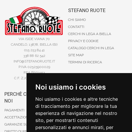
STEFANO RUOTE
CHI SIAMO
CONTATTI
CERCHI IN LEGA A BIELLA
VIA ISIDE VIANA 70
PRIVACY E COOKIE
CANDELO, 13878, BIELLA (BI)
CATALOGO CERCHI IN LEGA
015 253 84 41
SITE MAP
338 88 62 542
INFO@STEFANORUOTE.IT
TERMINI DI RICERCA
P.IVA 02525900029
REA BI193453
C.F. ZJOSFN73H14A859X
Noi usiamo i cookies
PERCHÈ COMPRARE DA
BONIFICO
Noi usiamo i cookies e altre tecniche
NOI
CARTA DI CREDITO
di tracciamento per migliorare la tua
PAYPAL
PAGAMENTI
esperienza di navigazione nel nostro
CONTRASSEGNO
ACCETTAZIONE DEGLI ORDINI
sito, per mostrarti contenuti
POSTEPAY
GARANZIE SUI PRODOTTI
personalizzati e annunci mirati, per
DIRITTO DI RECESSO