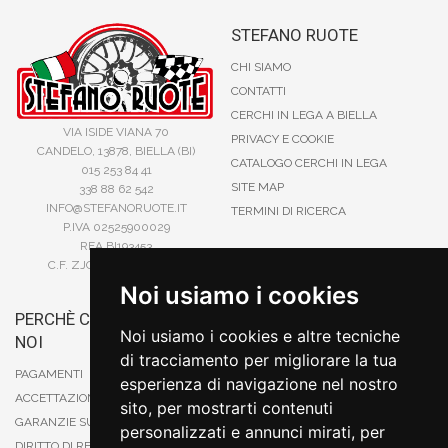
STEFANO RUOTE
CHI SIAMO
CONTATTI
CERCHI IN LEGA A BIELLA
VIA ISIDE VIANA 70
PRIVACY E COOKIE
CANDELO, 13878, BIELLA (BI)
CATALOGO CERCHI IN LEGA
015 253 84 41
SITE MAP
338 88 62 542
INFO@STEFANORUOTE.IT
TERMINI DI RICERCA
P.IVA 02525900029
REA BI193453
C.F. ZJOSFN73H14A859X
Noi usiamo i cookies
PERCHÈ COMPRARE DA
BONIFICO
Noi usiamo i cookies e altre tecniche
NOI
CARTA DI CREDITO
di tracciamento per migliorare la tua
PAYPAL
PAGAMENTI
esperienza di navigazione nel nostro
CONTRASSEGNO
ACCETTAZIONE DEGLI ORDINI
sito, per mostrarti contenuti
POSTEPAY
GARANZIE SUI PRODOTTI
personalizzati e annunci mirati, per
DIRITTO DI RECESSO