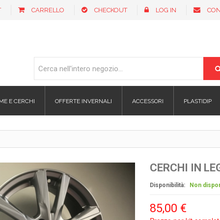
T
CARRELLO
CHECKOUT
LOG IN
CON
ME E CERCHI
OFFERTE INVERNALI
ACCESSORI
PLASTIDIP
CERCHI IN LE
Disponibilità:
Non dispon
85,00 €