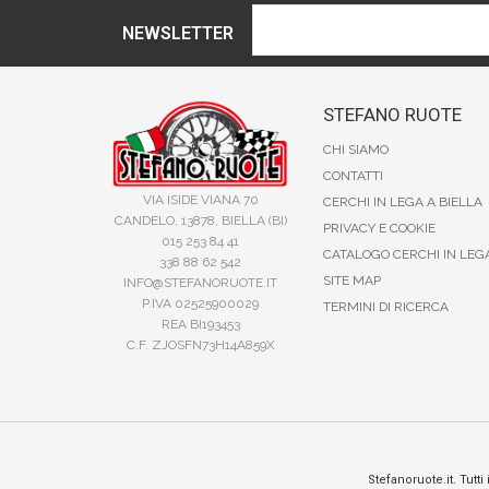
NEWSLETTER
STEFANO RUOTE
CHI SIAMO
CONTATTI
VIA ISIDE VIANA 70
CERCHI IN LEGA A BIELLA
CANDELO, 13878, BIELLA (BI)
PRIVACY E COOKIE
015 253 84 41
CATALOGO CERCHI IN LEG
338 88 62 542
SITE MAP
INFO@STEFANORUOTE.IT
P.IVA 02525900029
TERMINI DI RICERCA
REA BI193453
C.F. ZJOSFN73H14A859X
Stefanoruote.it. Tutti