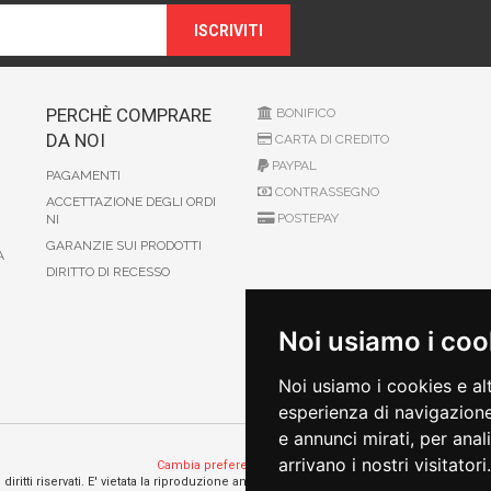
ISCRIVITI
PERCHÈ COMPRARE
BONIFICO
DA NOI
CARTA DI CREDITO
PAYPAL
PAGAMENTI
CONTRASSEGNO
ACCETTAZIONE DEGLI ORDI
POSTEPAY
NI
GARANZIE SUI PRODOTTI
A
DIRITTO DI RECESSO
Noi usiamo i coo
Noi usiamo i cookies e al
esperienza di navigazione
e annunci mirati, per anal
arrivano i nostri visitatori.
Cambia preferenze sui cookie
 i diritti riservati. E' vietata la riproduzione anche parziali. Prezzi e promozioni validi s