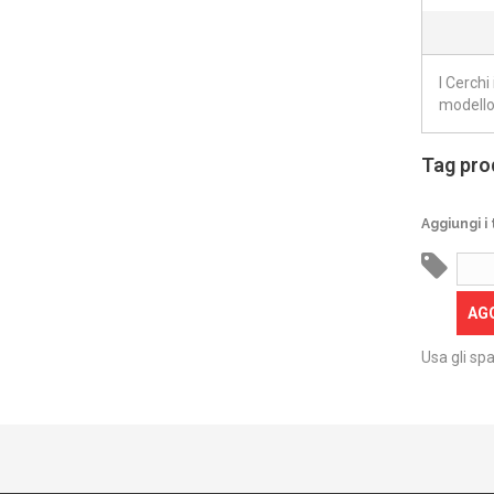
I Cerchi
modello 
Tag pro
Aggiungi i 
AG
Usa gli spa