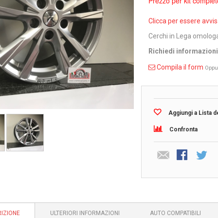
Prezzo per kit complet
Clicca per essere avvi
Cerchi in Lega omologa
Richiedi informazion
Compila il form
Oppu
Aggiungi a Lista d
Confronta
IZIONE
ULTERIORI INFORMAZIONI
AUTO COMPATIBILI