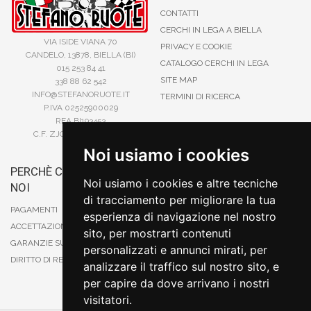
CONTATTI
CERCHI IN LEGA A BIELLA
VIA ISIDE VIANA 70
PRIVACY E COOKIE
CANDELO, 13878, BIELLA (BI)
CATALOGO CERCHI IN LEGA
015 253 84 41
SITE MAP
338 88 62 542
INFO@STEFANORUOTE.IT
TERMINI DI RICERCA
P.IVA 02525900029
REA BI193453
C.F. ZJOSFN73H14A859X
Noi usiamo i cookies
PERCHÈ COMPRARE DA
BONIFICO
Noi usiamo i cookies e altre tecniche
NOI
CARTA DI CREDITO
di tracciamento per migliorare la tua
PAYPAL
PAGAMENTI
esperienza di navigazione nel nostro
CONTRASSEGNO
ACCETTAZIONE DEGLI ORDINI
sito, per mostrarti contenuti
POSTEPAY
GARANZIE SUI PRODOTTI
personalizzati e annunci mirati, per
DIRITTO DI RECESSO
analizzare il traffico sul nostro sito, e
per capire da dove arrivano i nostri
visitatori.