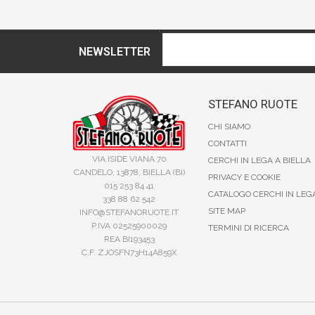
NEWSLETTER
STEFANO RUOTE
CHI SIAMO
CONTATTI
VIA ISIDE VIANA 70
CERCHI IN LEGA A BIELLA
CANDELO, 13878, BIELLA (BI)
PRIVACY E COOKIE
015 253 84 41
CATALOGO CERCHI IN LEG
338 88 62 542
SITE MAP
INFO@STEFANORUOTE.IT
P.IVA 02525900029
TERMINI DI RICERCA
REA BI193453
C.F. ZJOSFN73H14A859X