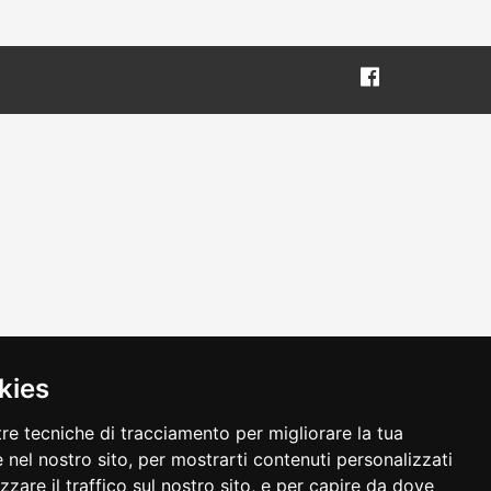
kies
tre tecniche di tracciamento per migliorare la tua
 nel nostro sito, per mostrarti contenuti personalizzati
izzare il traffico sul nostro sito, e per capire da dove