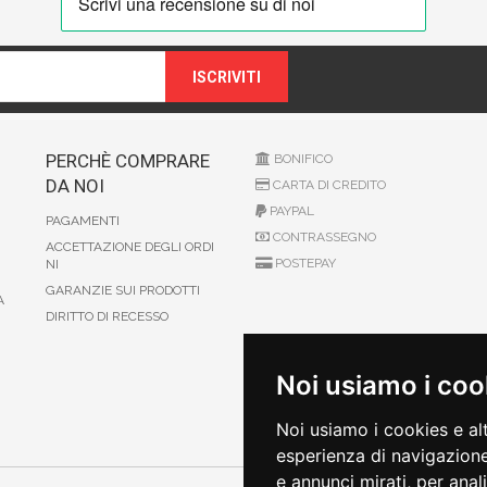
ISCRIVITI
PERCHÈ COMPRARE
BONIFICO
DA NOI
CARTA DI CREDITO
PAYPAL
PAGAMENTI
CONTRASSEGNO
ACCETTAZIONE DEGLI ORDI
POSTEPAY
NI
GARANZIE SUI PRODOTTI
A
DIRITTO DI RECESSO
Noi usiamo i coo
Noi usiamo i cookies e al
esperienza di navigazione
e annunci mirati, per anal