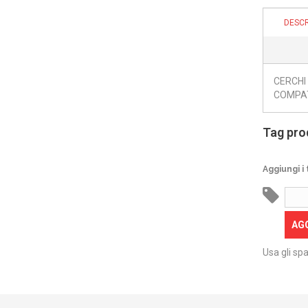
DESCR
CERCHI
COMPATI
Tag pro
Aggiungi i 
AG
Usa gli spa