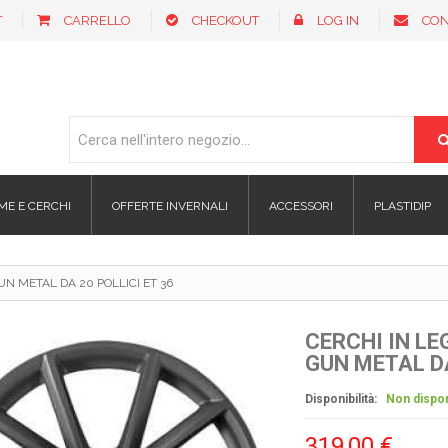
T
CARRELLO
CHECKOUT
LOG IN
CON
ME E CERCHI
OFFERTE INVERNALI
ACCESSORI
PLASTIDIP
N METAL DA 20 POLLICI ET 36
CERCHI IN L
GUN METAL DA
Disponibilità:
Non dispon
319,00 €