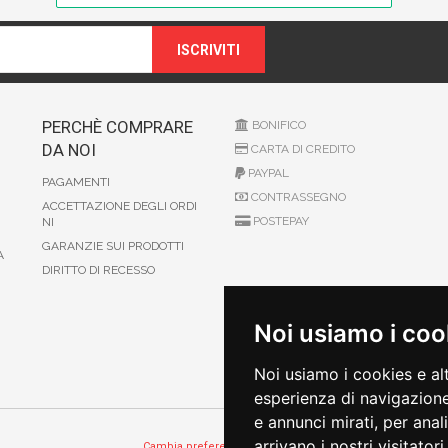
ISCRIVITI
PERCHÈ COMPRARE
BONIFICO
DA NOI
CARTA DI CREDITO
PAYPAL
PAGAMENTI
CONTRASSEGNO
ACCETTAZIONE DEGLI ORDI
POSTEPAY
NI
GARANZIE SUI PRODOTTI
A
DIRITTO DI RECESSO
Noi usiamo i coo
Noi usiamo i cookies e al
esperienza di navigazione
e annunci mirati, per anal
arrivano i nostri visitatori.
Cambia preferenze sui cookie