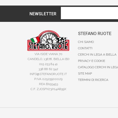
NEWSLETTER
STEFANO RUOTE
CHI SIAMO
CONTATTI
VIA ISIDE VIANA 70
CERCHI IN LEGA A BIELLA
CANDELO, 13878, BIELLA (BI)
PRIVACY E COOKIE
015 253 84 41
CATALOGO CERCHI IN LEG
338 88 62 542
SITE MAP
INFO@STEFANORUOTE.IT
P.IVA 02525900029
TERMINI DI RICERCA
REA BI193453
C.F. ZJOSFN73H14A859X