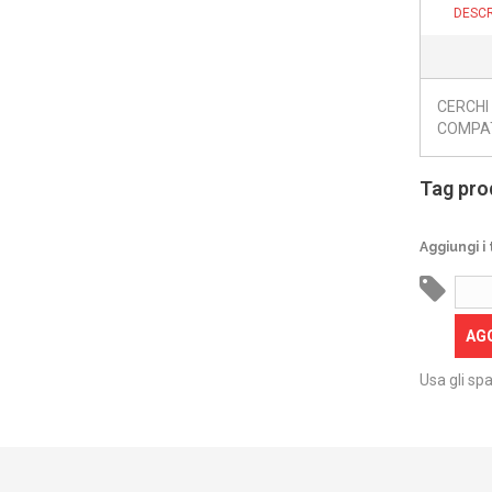
DESCR
CERCHI
COMPATI
Tag pro
Aggiungi i 
AG
Usa gli spa