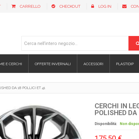
T
CARRELLO
CHECKOUT
LOG IN
CON
ME E CERCHI
OFFERTE INVERNALI
ACCESSORI
PLASTIDIP
HED DA 18 POLLICI ET 41
CERCHI IN L
POLISHED DA 
Disponibilità:
Non dispon
175,50 €