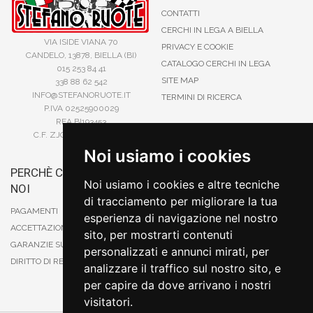
CONTATTI
CERCHI IN LEGA A BIELLA
VIA ISIDE VIANA 70
PRIVACY E COOKIE
CANDELO, 13878, BIELLA (BI)
CATALOGO CERCHI IN LEGA
015 253 84 41
SITE MAP
338 88 62 542
INFO@STEFANORUOTE.IT
TERMINI DI RICERCA
P.IVA 02525900029
REA BI193453
C.F. ZJOSFN73H14A859X
Noi usiamo i cookies
PERCHÈ COMPRARE DA
BONIFICO
Noi usiamo i cookies e altre tecniche
NOI
CARTA DI CREDITO
di tracciamento per migliorare la tua
PAYPAL
PAGAMENTI
esperienza di navigazione nel nostro
CONTRASSEGNO
ACCETTAZIONE DEGLI ORDINI
sito, per mostrarti contenuti
POSTEPAY
GARANZIE SUI PRODOTTI
personalizzati e annunci mirati, per
DIRITTO DI RECESSO
analizzare il traffico sul nostro sito, e
per capire da dove arrivano i nostri
visitatori.