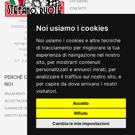
CHI SIAMO
CONTATTI
CERCHI IN LEGA A BIELLA
VIA ISIDE VIANA 70
PRIVACY E COOKIE
Noi usiamo i cookies
CANDELO, 13878, BIELLA (BI)
CATALOGO CERCHI IN LEGA
015 253 84 41
SITE MAP
338 88 62 542
Noi usiamo i cookies e altre tecniche
INFO@STEFANORUOTE.IT
TERMINI DI RICERCA
di tracciamento per migliorare la tua
P.IVA 02525900029
esperienza di navigazione nel nostro
REA BI193453
C.F. ZJOSFN73H14A859X
sito, per mostrarti contenuti
personalizzati e annunci mirati, per
analizzare il traffico sul nostro sito, e
PERCHÈ COMPRARE DA
BONIFICO
per capire da dove arrivano i nostri
NOI
CARTA DI CREDITO
visitatori.
PAYPAL
PAGAMENTI
CONTRASSEGNO
ACCETTAZIONE DEGLI ORDINI
Accetto
POSTEPAY
GARANZIE SUI PRODOTTI
Rifiuto
DIRITTO DI RECESSO
Cambia le mie impostazioni