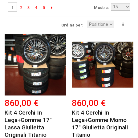
2
3
4
5
1
Mostra
Ordina per
860,00 €
860,00 €
Kit 4 Cerchi In
Kit 4 Cerchi In
Lega+gomme 17"
Lega+gomme Momo
Lassa Giulietta
17" Giulietta Originali
Originali Titanio
Titanio