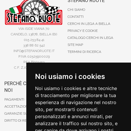
STEFANO RUOTE
CHI SIAMO
CONTATTI
CERCHI IN LEGA A BIELLA
VIA ISIDE VIANA 70
PRIVACY E COOKIE
CANDELO, 13878, BIELLA (BI)
CATALOGO CERCHI IN LEGA
015 253 84 41
SITE MAP
338 88 62 542
INFO@STEFANORUOTE.IT
TERMINI DI RICERCA
P.IVA 02525900029
REA BI193453
C.F. ZJOSFN73H14A859X
Noi usiamo i cookies
PERCHÈ COMPRARE DA
BONIFICO
Noi usiamo i cookies e altre tecniche
NOI
CARTA DI CREDITO
di tracciamento per migliorare la tua
PAYPAL
PAGAMENTI
esperienza di navigazione nel nostro
CONTRASSEGNO
ACCETTAZIONE DEGLI ORDINI
sito, per mostrarti contenuti
POSTEPAY
GARANZIE SUI PRODOTTI
personalizzati e annunci mirati, per
DIRITTO DI RECESSO
analizzare il traffico sul nostro sito, e
per capire da dove arrivano i nostri