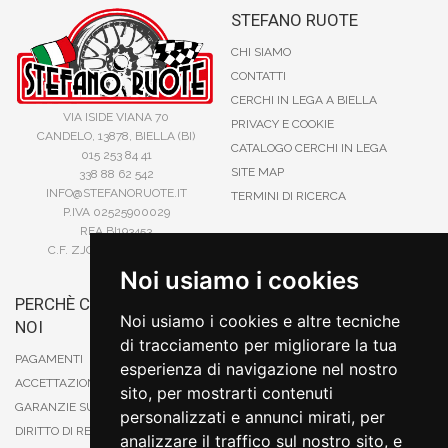
STEFANO RUOTE
CHI SIAMO
CONTATTI
CERCHI IN LEGA A BIELLA
VIA ISIDE VIANA 70
PRIVACY E COOKIE
CANDELO, 13878, BIELLA (BI)
CATALOGO CERCHI IN LEGA
015 253 84 41
SITE MAP
338 88 62 542
INFO@STEFANORUOTE.IT
TERMINI DI RICERCA
P.IVA 02525900029
REA BI193453
C.F. ZJOSFN73H14A859X
Noi usiamo i cookies
PERCHÈ COMPRARE DA
BONIFICO
Noi usiamo i cookies e altre tecniche
NOI
CARTA DI CREDITO
di tracciamento per migliorare la tua
PAYPAL
PAGAMENTI
esperienza di navigazione nel nostro
CONTRASSEGNO
ACCETTAZIONE DEGLI ORDINI
sito, per mostrarti contenuti
POSTEPAY
GARANZIE SUI PRODOTTI
personalizzati e annunci mirati, per
DIRITTO DI RECESSO
analizzare il traffico sul nostro sito, e