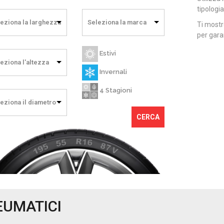
tipologia
eziona la larghezza
Seleziona la marca
Ti mostr
per garan
Estivi
eziona l'altezza
Invernali
4 Stagioni
eziona il diametro
CERCA
EUMATICI