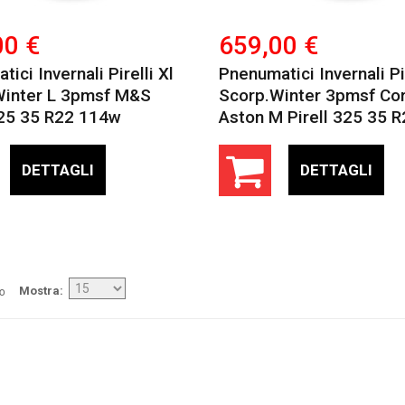
00 €
659,00 €
ici Invernali Pirelli Xl
Pnenumatici Invernali Pir
winter L 3pmsf M&s
Scorp.winter 3pmsf Co
325 35 R22 114w
Aston M Pirell 325 35 
DETTAGLI
DETTAGLI
/o
Mostra