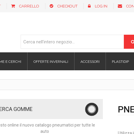
T
CARRELLO
CHECKOUT
LOG IN
CON
ME E CERCHI
OFFERTE INVERNALI
ACCESSORI
PLASTIDIP
PNE
CERCA GOMME
sto online il nuovo catalogo pneumatici per tutte le
auto
Utilizza 