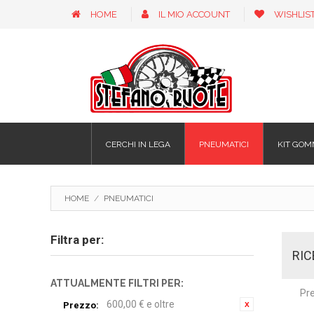
HOME
IL MIO ACCOUNT
WISHLIS
CERCHI IN LEGA
PNEUMATICI
KIT GOM
HOME
/
PNEUMATICI
Filtra per:
RI
ATTUALMENTE FILTRI PER:
Pre
600,00 € e oltre
Prezzo: