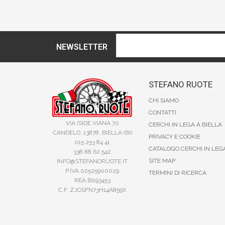
NEWSLETTER
STEFANO RUOTE
CHI SIAMO
CONTATTI
VIA ISIDE VIANA 70
CERCHI IN LEGA A BIELLA
CANDELO, 13878, BIELLA (BI)
PRIVACY E COOKIE
015 253 84 41
CATALOGO CERCHI IN LEG
338 88 62 542
SITE MAP
INFO@STEFANORUOTE.IT
P.IVA 02525900029
TERMINI DI RICERCA
REA BI193453
C.F. ZJOSFN73H14A859X