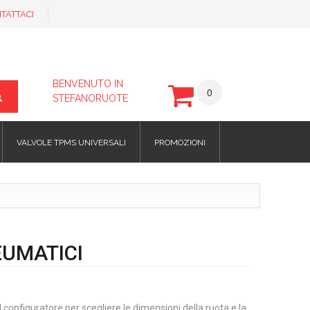
TATTACI
BENVENUTO IN
0
STEFANORUOTE
VALVOLE TPMS UNIVERSALI
PROMOZIONI
UMATICI
il configuratore per scegliere le dimensioni della ruota e la