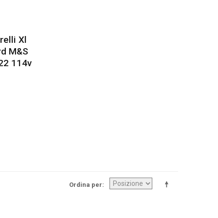
elli Xl
rd M&s
R22 114v
Ordina per