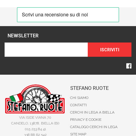
NEWSLETTER
ISCRIVITI
STEFANO RUOTE
CHI SIAMO
CONTATTI
CERCHI IN LEGA A BIELLA
VIA ISIDE VIANA 70
PRIVACY E COOKIE
CANDELO, 13878, BIELLA (BI)
CATALOGO CERCHI IN LEGA
015 253 84 41
SITE MAP
338 88 62 542