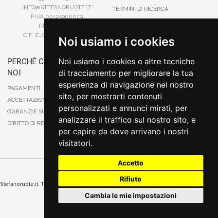
INFO@STEFANORUOTE.IT
TERMINI DI RICERCA
P.IVA 02525900029
REA BI193453
C.F. ZJOSFN73H14A859X
Noi usiamo i cookies
Noi usiamo i cookies e altre tecniche
PERCHÈ COMPRARE DA
BONIFICO
NOI
di tracciamento per migliorare la tua
CARTA DI CREDITO
esperienza di navigazione nel nostro
PAYPAL
PAGAMENTI
sito, per mostrarti contenuti
CONTRASSEGNO
ACCETTAZIONE DEGLI ORDINI
personalizzati e annunci mirati, per
POSTEPAY
GARANZIE SUI PRODOTTI
analizzare il traffico sul nostro sito, e
DIRITTO DI RECESSO
per capire da dove arrivano i nostri
visitatori.
Accetto
Cambia preferenze sui cookie
Rifiuto
Stefanoruote.it. Tutti i diritti riservati. E' vietata la riproduzione anche parziali. Prezzi e
promozioni validi salvo errori o omissioni
Cambia le mie impostazioni
Sito realizzato
da
Thomas Schiavello - Sviluppatore Software Biella