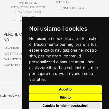
SITE MAP
338 88 62 542
INFO@STEFANORUOTE.IT
TERMINI DI RICERCA
P.IVA 02525900029
REA BI193453
C.F. ZJOSFN73H14A859X
Noi usiamo i cookies
PERCHÈ COMPRARE DA
BONIFICO
Noi usiamo i cookies e altre tecniche
NOI
CARTA DI CREDITO
di tracciamento per migliorare la tua
PAYPAL
PAGAMENTI
esperienza di navigazione nel nostro
CONTRASSEGNO
ACCETTAZIONE DEGLI ORDINI
sito, per mostrarti contenuti
POSTEPAY
GARANZIE SUI PRODOTTI
personalizzati e annunci mirati, per
DIRITTO DI RECESSO
analizzare il traffico sul nostro sito, e
per capire da dove arrivano i nostri
visitatori.
Accetto
Cambia preferenze sui cookie
Stefanoruote.it. Tutti i diritti riservati. E' vietata la riproduzione anche parziali. Prezzi e
Rifiuto
promozioni validi salvo errori o omissioni
Sito realizzato
da
Thomas Schiavello - Sviluppatore Software Biella
Cambia le mie impostazioni