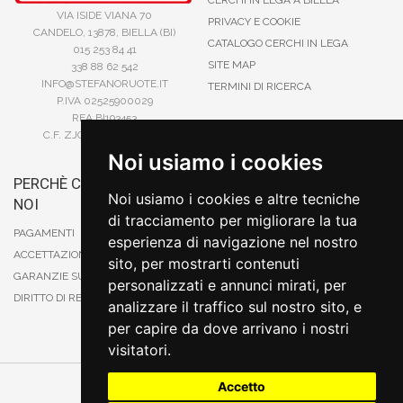
CERCHI IN LEGA A BIELLA
VIA ISIDE VIANA 70
PRIVACY E COOKIE
CANDELO, 13878, BIELLA (BI)
CATALOGO CERCHI IN LEGA
015 253 84 41
SITE MAP
338 88 62 542
INFO@STEFANORUOTE.IT
TERMINI DI RICERCA
P.IVA 02525900029
REA BI193453
C.F. ZJOSFN73H14A859X
Noi usiamo i cookies
PERCHÈ COMPRARE DA
BONIFICO
Noi usiamo i cookies e altre tecniche
NOI
CARTA DI CREDITO
di tracciamento per migliorare la tua
PAYPAL
PAGAMENTI
esperienza di navigazione nel nostro
CONTRASSEGNO
ACCETTAZIONE DEGLI ORDINI
sito, per mostrarti contenuti
POSTEPAY
GARANZIE SUI PRODOTTI
personalizzati e annunci mirati, per
DIRITTO DI RECESSO
analizzare il traffico sul nostro sito, e
per capire da dove arrivano i nostri
visitatori.
Accetto
Cambia preferenze sui cookie