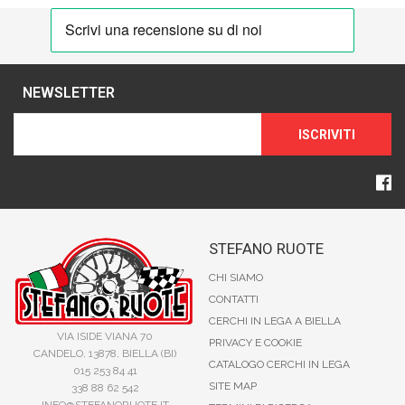
NEWSLETTER
ISCRIVITI
STEFANO RUOTE
CHI SIAMO
CONTATTI
CERCHI IN LEGA A BIELLA
VIA ISIDE VIANA 70
PRIVACY E COOKIE
CANDELO, 13878, BIELLA (BI)
CATALOGO CERCHI IN LEGA
015 253 84 41
SITE MAP
338 88 62 542