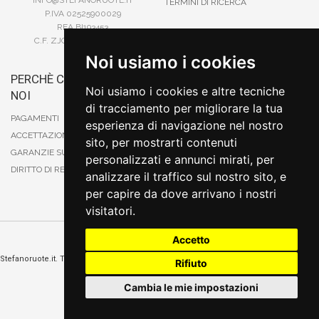
INFO@STEFANORUOTE.IT
TERMINI DI RICERCA
P.IVA 02525900029
REA BI193453
C.F. ZJOSFN73H14A859X
Noi usiamo i cookies
PERCHÈ COMPRARE DA
BONIFICO
Noi usiamo i cookies e altre tecniche
NOI
CARTA DI CREDITO
di tracciamento per migliorare la tua
PAYPAL
PAGAMENTI
esperienza di navigazione nel nostro
CONTRASSEGNO
ACCETTAZIONE DEGLI ORDINI
sito, per mostrarti contenuti
POSTEPAY
GARANZIE SUI PRODOTTI
personalizzati e annunci mirati, per
DIRITTO DI RECESSO
analizzare il traffico sul nostro sito, e
per capire da dove arrivano i nostri
visitatori.
Accetto
Cambia preferenze sui cookie
Stefanoruote.it. Tutti i diritti riservati. E' vietata la riproduzione anche parziali. Prezzi e
Rifiuto
promozioni validi salvo errori o omissioni
Sito realizzato
da
Thomas Schiavello - Sviluppatore Software Biella
Cambia le mie impostazioni