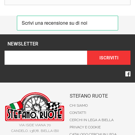
NEWSLETTER
ISCRIVITI
STEFANO RUOTE
CHI SIAMO
CONTATTI
CERCHI IN LEGA A BIELLA
VIA ISIDE VIANA 70
PRIVACY E COOKIE
CANDELO, 13878, BIELLA (BI)
CATALOGO CERCHI IN LEGA