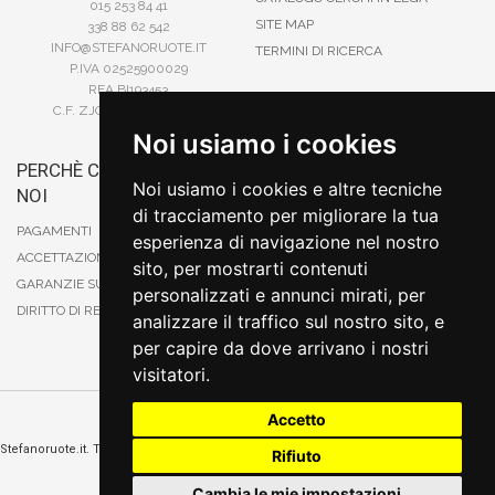
015 253 84 41
SITE MAP
338 88 62 542
INFO@STEFANORUOTE.IT
TERMINI DI RICERCA
P.IVA 02525900029
REA BI193453
C.F. ZJOSFN73H14A859X
Noi usiamo i cookies
PERCHÈ COMPRARE DA
BONIFICO
Noi usiamo i cookies e altre tecniche
NOI
CARTA DI CREDITO
di tracciamento per migliorare la tua
PAYPAL
PAGAMENTI
esperienza di navigazione nel nostro
CONTRASSEGNO
ACCETTAZIONE DEGLI ORDINI
sito, per mostrarti contenuti
POSTEPAY
GARANZIE SUI PRODOTTI
personalizzati e annunci mirati, per
DIRITTO DI RECESSO
analizzare il traffico sul nostro sito, e
per capire da dove arrivano i nostri
visitatori.
Accetto
Cambia preferenze sui cookie
Stefanoruote.it. Tutti i diritti riservati. E' vietata la riproduzione anche parziali. Prezzi e
Rifiuto
promozioni validi salvo errori o omissioni
Sito realizzato
da
Thomas Schiavello - Sviluppatore Software Biella
Cambia le mie impostazioni