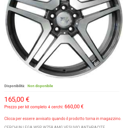
Disponibilità:
Non disponibile
165,00 €
660,00 €
Prezzo per kit completo 4 cerchi:
Clicca per essere avvisato quando il prodotto torna in magazzino.
CERCHI IN LEGA WSP W758 AMG VESUVIO ANTHRACITE