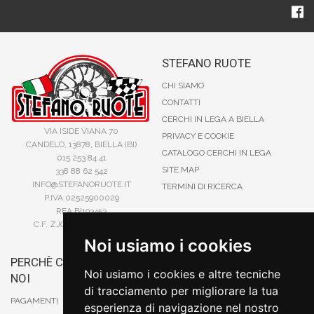
STEFANO RUOTE
CHI SIAMO
CONTATTI
CERCHI IN LEGA A BIELLA
VIA ISIDE VIANA 70
PRIVACY E COOKIE
CANDELO, 13878, BIELLA (BI)
CATALOGO CERCHI IN LEGA
015 253 84 41
SITE MAP
338 88 62 542
INFO@STEFANORUOTE.IT
TERMINI DI RICERCA
P.IVA 02525900029
REA BI193453
C.F. ZJOSFN73H14A859X
Noi usiamo i cookies
PERCHÈ COMPRARE DA
BONIFICO
Noi usiamo i cookies e altre tecniche
NOI
CARTA DI CREDITO
di tracciamento per migliorare la tua
PAYPAL
PAGAMENTI
esperienza di navigazione nel nostro
CONTRASSEGNO