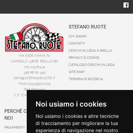
STEFANO RUOTE
CHI SIAMO
CONTATTI
CERCHI IN LEGA A BIELLA
VIA ISIDE VIANA 70
PRIVACY E COOKIE
CANDELO, 13878, BIELLA (BI)
CATALOGO CERCHI IN LEGA
015 253 84 41
SITE MAP
338 88 62 542
INFO@STEFANORUOTE.IT
TERMINI DI RICERCA
P.IVA 02525900029
REA BI193453
C.F. ZJOSFN73H14A859X
Noi usiamo i cookies
PERCHÈ COMPRARE DA
BONIFICO
Noi usiamo i cookies e altre tecniche
NOI
CARTA DI CREDITO
di tracciamento per migliorare la tua
PAYPAL
PAGAMENTI
esperienza di navigazione nel nostro
CONTRASSEGNO