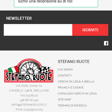
NEWSLETTER
ISCRIVITI
STEFANO RUOTE
CHI SIAMO
CONTATTI
CERCHI IN LEGA A BIELLA
VIA ISIDE VIANA 70
PRIVACY E COOKIE
CANDELO, 13878, BIELLA (BI)
CATALOGO CERCHI IN LEGA
015 253 84 41
SITE MAP
338 88 62 542
INFO@STEFANORUOTE.IT
TERMINI DI RICERCA
P.IVA 02525900029