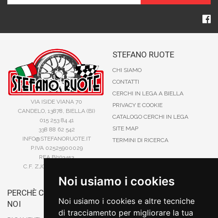
STEFANO RUOTE
CHI SIAMO
CONTATTI
CERCHI IN LEGA A BIELLA
VIA ISIDE VIANA 70
PRIVACY E COOKIE
CANDELO, 13878, BIELLA (BI)
CATALOGO CERCHI IN LEGA
015 253 84 41
SITE MAP
338 88 62 542
INFO@STEFANORUOTE.IT
TERMINI DI RICERCA
P.IVA 02525900029
REA BI193453
C.F. ZJOSFN73H14A859X
Noi usiamo i cookies
PERCHÈ COMPRARE DA
BONIFICO
Noi usiamo i cookies e altre tecniche
NOI
CARTA DI CREDITO
di tracciamento per migliorare la tua
PAYPAL