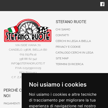
STEFANO RUOTE
CHI SIAMO
CONTATTI
CERCHI IN LEGA A BIELLA
VIA ISIDE VIANA 70
PRIVACY E COOKIE
CANDELO, 13878, BIELLA (BI)
CATALOGO CERCHI IN LEGA
015 253 84 41
SITE MAP
338 88 62 542
INFO@STEFANORUOTE.IT
TERMINI DI RICERCA
P.IVA 02525900029
REA BI193453
C.F. ZJOSFN73H14A859X
Noi usiamo i cookies
PERCHÈ COMPRARE DA
BONIFICO
Noi usiamo i cookies e altre tecniche
NOI
CARTA DI CREDITO
di tracciamento per migliorare la tua
PAYPAL
PAGAMENTI
esperienza di navigazione nel nostro
CONTRASSEGNO