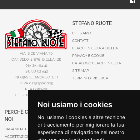
STEFANO RUOTE
CHI SIAMO
CONTATTI
CERCHI IN LEGA A BIELLA
VIA ISIDE VIANA 70
PRIVACY E COOKIE
CANDELO, 13878, BIELLA (BI)
CATALOGO CERCHI IN LEGA
015 253 84 41
SITE MAP
338 88 62 542
INFO@STEFANORUOTE.IT
TERMINI DI RICERCA
P.IVA 02525900029
REA BI193453
C.F. ZJOSFN73H14A859X
Noi usiamo i cookies
PERCHÈ COMPRARE DA
BONIFICO
Noi usiamo i cookies e altre tecniche
NOI
CARTA DI CREDITO
di tracciamento per migliorare la tua
PAYPAL
PAGAMENTI
esperienza di navigazione nel nostro
CONTRASSEGNO
ACCETTAZIONE DEGLI ORDINI
sito, per mostrarti contenuti