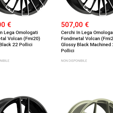
00 €
507,00 €
In Lega Omologati
Cerchi In Lega Omologa
al Volcan (fmi20)
Fondmetal Volcan (fmi2
Black 22 Pollici
Glossy Black Machined 
Pollici
NIBILE
NON DISPONIBILE