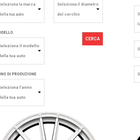
Seleziona la marca
Seleziona il diametro
S
della tua auto
del cerchio
l
ODELLO
CERCA
Seleziona il modello
S
della tua auto
S
NO DI PRODUZIONE
Seleziona l'anno
della tua auto