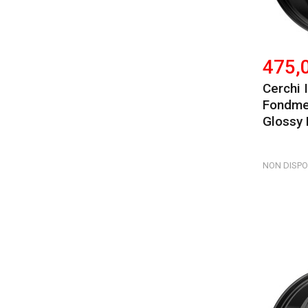
475,
Cerchi 
Fondmet
Glossy 
NON DISPO