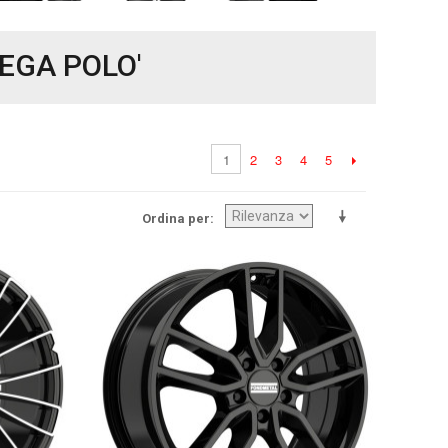
LEGA POLO'
2
3
4
5
1
Ordina per