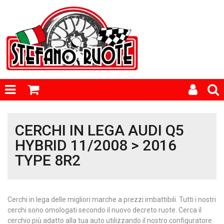
CERCHI IN LEGA AUDI Q5
HYBRID 11/2008 > 2016
TYPE 8R2
Cerchi in lega delle migliori marche a prezzi imbattibili. Tutti i nostri
cerchi sono omologati secondo il nuovo decreto ruote. Cerca il
cerchio più adatto alla tua auto utilizzando il nostro configuratore.