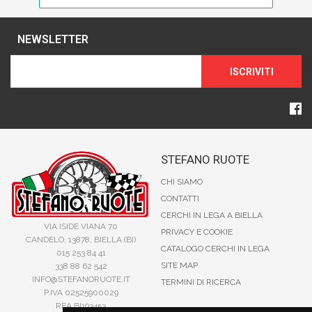
NEWSLETTER
ISCRIVITI
STEFANO RUOTE
CHI SIAMO
CONTATTI
CERCHI IN LEGA A BIELLA
VIA ISIDE VIANA 70
PRIVACY E COOKIE
CANDELO, 13878, BIELLA (BI)
CATALOGO CERCHI IN LEGA
015 253 84 41
SITE MAP
338 88 62 542
INFO@STEFANORUOTE.IT
TERMINI DI RICERCA
P.IVA 02525900029
REA BI193453