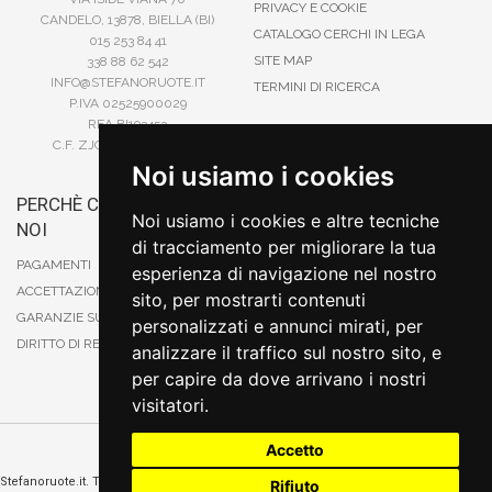
PRIVACY E COOKIE
CANDELO, 13878, BIELLA (BI)
CATALOGO CERCHI IN LEGA
015 253 84 41
SITE MAP
338 88 62 542
INFO@STEFANORUOTE.IT
TERMINI DI RICERCA
P.IVA 02525900029
REA BI193453
C.F. ZJOSFN73H14A859X
Noi usiamo i cookies
PERCHÈ COMPRARE DA
BONIFICO
Noi usiamo i cookies e altre tecniche
NOI
CARTA DI CREDITO
di tracciamento per migliorare la tua
PAYPAL
PAGAMENTI
esperienza di navigazione nel nostro
CONTRASSEGNO
ACCETTAZIONE DEGLI ORDINI
sito, per mostrarti contenuti
POSTEPAY
GARANZIE SUI PRODOTTI
personalizzati e annunci mirati, per
DIRITTO DI RECESSO
analizzare il traffico sul nostro sito, e
per capire da dove arrivano i nostri
visitatori.
Accetto
Cambia preferenze sui cookie
Stefanoruote.it. Tutti i diritti riservati. E' vietata la riproduzione anche parziali. Prezzi e
Rifiuto