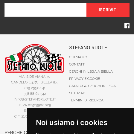
ISCRIVITI
STEFANO RUOTE
CHI SIAMO
CONTATTI
CERCHI IN LEGA A BIELLA
VIA ISIDE VIANA 70
PRIVACY E COOKIE
CANDELO, 13878, BIELLA (BI)
CATALOGO CERCHI IN LEGA
015 253 84 41
SITE MAP
338 88 62 542
INFO@STEFANORUOTE.IT
TERMINI DI RICERCA
P.IVA 02525900029
REA BI193453
C.F. ZJOSFN73H14A859X
Noi usiamo i cookies
PERCHÈ COMPRARE DA
BONIFICO