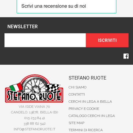
NEWSLETTER
ISCRIVITI
STEFANO RUOTE
CHI SIAMO
CONTATTI
CERCHI IN LEGA A BIELLA
VIA ISIDE VIANA 70
PRIVACY E COOKIE
CANDELO, 13878, BIELLA (BI)
CATALOGO CERCHI IN LEGA
015 253 84 41
SITE MAP
338 88 62 542
INFO@STEFANORUOTE.IT
TERMINI DI RICERCA