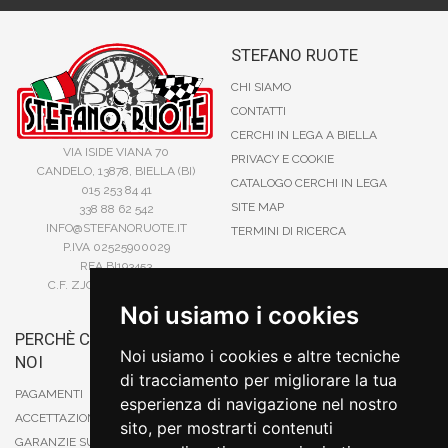
STEFANO RUOTE
CHI SIAMO
CONTATTI
CERCHI IN LEGA A BIELLA
VIA ISIDE VIANA 70
PRIVACY E COOKIE
CANDELO, 13878, BIELLA (BI)
CATALOGO CERCHI IN LEGA
015 253 84 41
SITE MAP
338 88 62 542
INFO@STEFANORUOTE.IT
TERMINI DI RICERCA
P.IVA 02525900029
REA BI193453
C.F. ZJOSFN73H14A859X
Noi usiamo i cookies
PERCHÈ COMPRARE DA
BONIFICO
Noi usiamo i cookies e altre tecniche
NOI
CARTA DI CREDITO
di tracciamento per migliorare la tua
PAYPAL
PAGAMENTI
esperienza di navigazione nel nostro
CONTRASSEGNO
ACCETTAZIONE DEGLI ORDINI
sito, per mostrarti contenuti
POSTEPAY
GARANZIE SUI PRODOTTI