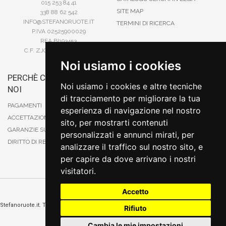
015 253 84 41
SITE MAP
338 88 62 542
INFO@STEFANORUOTE.IT
TERMINI DI RICERCA
P.IVA 02525900029
REA BI193453
C.F. ZJOSFN73H14A859X
Noi usiamo i cookies
PERCHÈ COMPRARE DA
BONIFICO
Noi usiamo i cookies e altre tecniche
NOI
CARTA DI CREDITO
di tracciamento per migliorare la tua
PAYPAL
PAGAMENTI
esperienza di navigazione nel nostro
CONTRASSEGNO
ACCETTAZIONE DEGLI ORDINI
sito, per mostrarti contenuti
POSTEPAY
GARANZIE SUI PRODOTTI
personalizzati e annunci mirati, per
DIRITTO DI RECESSO
analizzare il traffico sul nostro sito, e
per capire da dove arrivano i nostri
visitatori.
Accetto
Cambia preferenze sui cookie
Stefanoruote.it. Tutti i diritti riservati. E' vietata la riproduzione anche parziali. Prezzi e
Rifiuto
promozioni validi salvo errori o omissioni
Sito realizzato
da
Thomas Schiavello - Sviluppatore Software Biella
Cambia le mie impostazioni