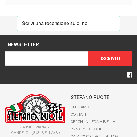
NEWSLETTER
ISCRIVITI
STEFANO RUOTE
CHI SIAMO
CONTATTI
CERCHI IN LEGA A BIELLA
VIA ISIDE VIANA 70
PRIVACY E COOKIE
CANDELO, 13878, BIELLA (BI)
CATALOGO CERCHI IN LEGA