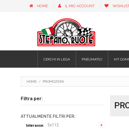
HOME
IL MIO ACCOUNT
WISHLIS
CERCHI IN LEGA
PNEUMATICI
KIT GOM
HOME
/
PROMOZIONI
Filtra per:
PR
ATTUALMENTE FILTRI PER:
5x112
Interasse: