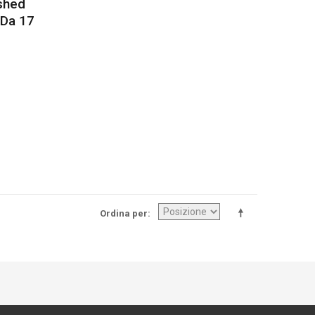
shed
 Da 17
Ordina per