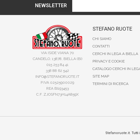
NEWSLETTER
STEFANO RUOTE
CHI SIAMO
CONTATTI
VIA ISIDE VIANA 70
CERCHI IN LEGA A BIELLA
CANDELO, 13878, BIELLA (BI)
PRIVACY E COOKIE
015 253 84 41
CATALOGO CERCHI IN LEG
338 88 62 542
SITE MAP
INFO@STEFANORUOTE.IT
P.IVA 02525900029
TERMINI DI RICERCA
REA BI193453
C.F. ZJOSFN73H14A859X
Stefanoruote.it. Tutti