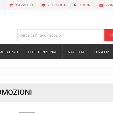
T
CARRELLO
CHECKOUT
LOG IN
CON
ME E CERCHI
OFFERTE INVERNALI
ACCESSORI
PLASTIDIP
OMOZIONI