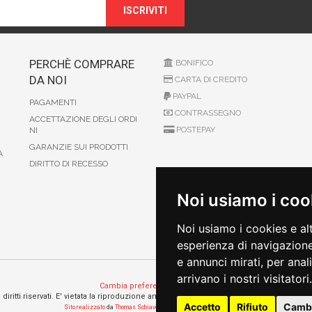
ISCRIVITI
PERCHÈ COMPRARE
BONIFICO
DA NOI
CARTA DI CREDITO
PAYPAL
PAGAMENTI
CONTRASSEGNO
ACCETTAZIONE DEGLI ORDI
POSTEPAY
NI
GARANZIE SUI PRODOTTI
A
DIRITTO DI RECESSO
Noi usiamo i coo
Noi usiamo i cookies e al
esperienza di navigazione
e annunci mirati, per anal
arrivano i nostri visitatori.
Cambia preferenze sui cookie
 i diritti riservati. E' vietata la riproduzione anche parziali. Prezzi e promozioni validi s
Accetto
Rifiuto
Cambi
Sito realizzato
da
Thomas Schiavello - Sviluppatore Software Biella