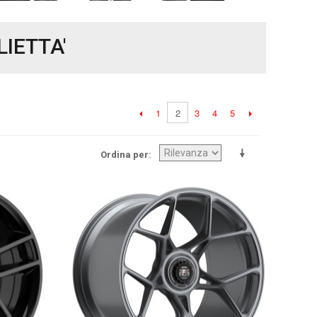
LIETTA'
1
3
4
5
2
Ordina per