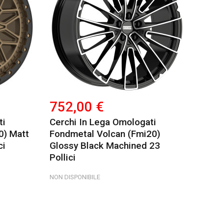
752,00 €
ti
Cerchi In Lega Omologati
0) Matt
Fondmetal Volcan (fmi20)
ci
Glossy Black Machined 23
Pollici
NON DISPONIBILE