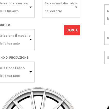
Seleziona la marca
Seleziona il diametro
S
della tua auto
del cerchio
l
ODELLO
CERCA
Seleziona il modello
S
della tua auto
S
NO DI PRODUZIONE
Seleziona l'anno
della tua auto