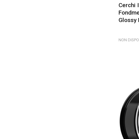
Cerchi 
Fondme
Glossy 
NON DISPO